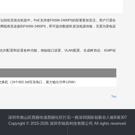
此可以轻松安装在机架中。PoE支持使FNSW-2400PS的部署更加灵活。用户只需在
网线将其连接到FNSW-2400PS，即可提供数据和直流电源传输，无需为受电设
管理，允许配置和设置各种功能，例如端口设置、VLAN配置、生成树协议、IGMP侦
换机（24个802.3af百兆电口，最大输出功率125W）
Top
深圳市南山区西丽街道西丽社区打石一路深圳国际创新谷八栋B座307
Copyright © 2015-2026 深圳市锦辰科技有限公司 All rights reserved.